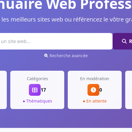
uaire Web Profess
les meilleurs sites web ou référencez le vôtre g
R
Recherche avancée
Catégories
En modération
17
0
● Thématiques
● En attente