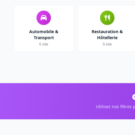
Automobile &
Restauration &
Transport
Hôtellerie
0 site
0 site
Utilisez nos filtre