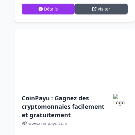
Détails
Visiter
CoinPayu : Gagnez des
cryptomonnaies facilement
et gratuitement
www.coinpayu.com