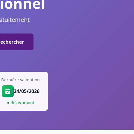
ionnel
ratuitement
echercher
Dernière validation
24/05/2026
● Récemment