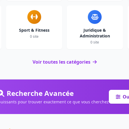
Sport & Fitness
Juridique &
Administration
0 site
0 site
Voir toutes les catégories
Recherche Avancée
Ouv
s puissants pour trouver exactement ce que vous cherchez